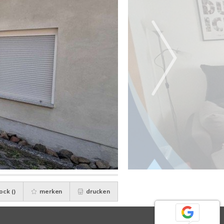
ock (
)
merken
drucken