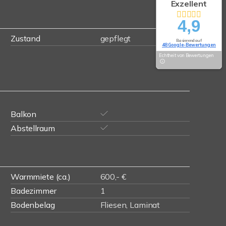
Exzellent
4,9
Zustand
gepflegt
Basierend auf
48 Google-Bewertungen
Echtheit von Bewertungen
Balkon
Abstellraum
Warmmiete (ca.)
600,- €
Badezimmer
1
Bodenbelag
Fliesen, Laminat