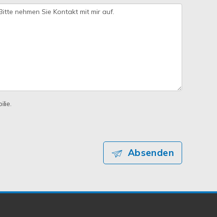
lie.
Absenden