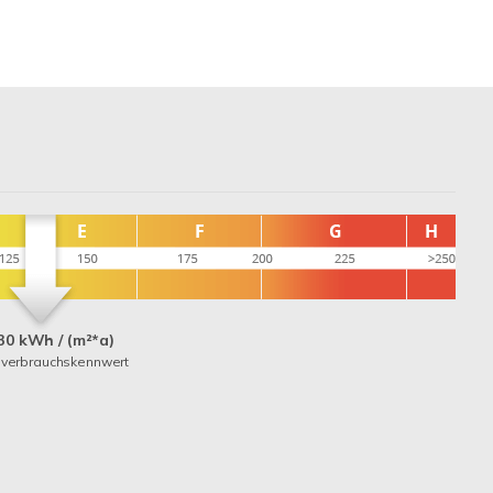
30 kWh / (m²*a)
everbrauchskennwert