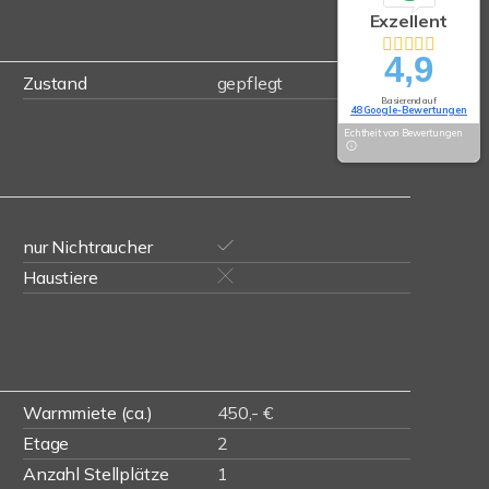
Exzellent
4,9
Zustand
gepflegt
Basierend auf
48 Google-Bewertungen
Echtheit von Bewertungen
nur Nichtraucher
Haustiere
Warmmiete (ca.)
450,- €
Etage
2
Anzahl Stellplätze
1