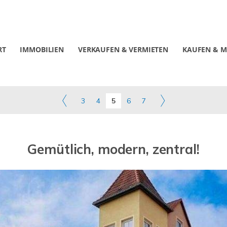
RT
IMMOBILIEN
VERKAUFEN & VERMIETEN
KAUFEN & M
3
4
5
6
7
Gemütlich, modern, zentral!