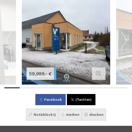
59.999,- €
Facebook
(Twitter)
Notizblock (
)
merken
drucken