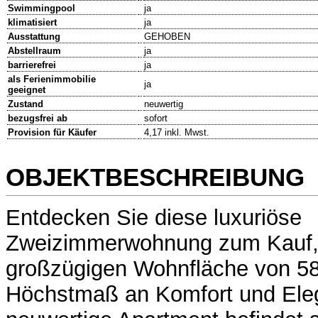
Swimmingpool
ja
klimatisiert
ja
Ausstattung
GEHOBEN
Abstellraum
ja
barrierefrei
ja
als Ferienimmobilie
ja
geeignet
Zustand
neuwertig
bezugsfrei ab
sofort
Provision für Käufer
4,17 inkl. Mwst.
OBJEKTBESCHREIBUNG
Entdecken Sie diese luxuriöse
Zweizimmerwohnung zum Kauf, d
großzügigen Wohnfläche von 58
Höchstmaß an Komfort und Eleg